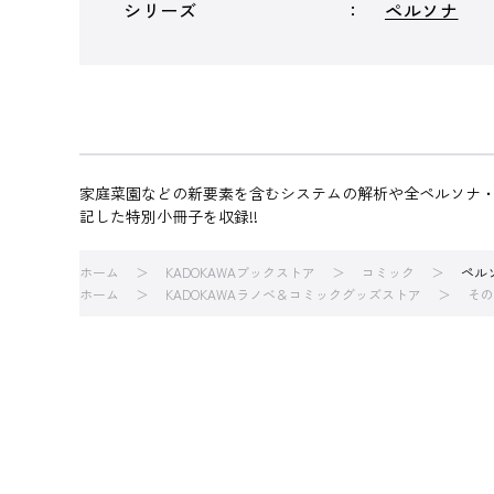
シリーズ
ペルソナ
家庭菜園などの新要素を含むシステムの解析や全ペルソナ・
記した特別小冊子を収録!!
ホーム
KADOKAWAブックストア
コミック
ペル
ホーム
KADOKAWAラノベ＆コミックグッズストア
その