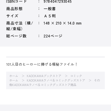
ISBNコード
9784047293045
商品形態
一般書
サイズ
Ａ５判
商品寸法（横/
148 × 210 × 14.0 mm
縦/束幅）
総ページ数
224ページ
101人目のヒーローに捧げる極秘ファイル！
ホーム
KADOKAWAブックストア
コミック
ホーム
KADOKAWAラノベ＆コミックグッズストア
その
他KADOKAWAラノベ＆コミックグッズストア商品