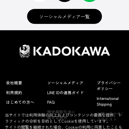
ソーシャルメディア一覧
会社概要
ソーシャルメディア
プライバシー
ポリシー
利用規約
LINE IDの連携ガイド
International
はじめての方へ
FAQ
Shipping
よくあるお問い合わせ
特定商取引法に
お問い合わせ/
当サイトでは利用体験の向上およびコンテンツの最適な提供、ト
関する表示
リクエスト
ラフィックの分析を目的としてCookieを使用しています。
サイトの閲覧を継続された場合、Cookieの利用に同意したことも