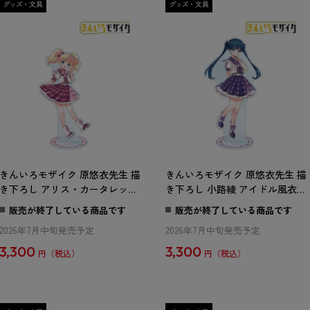
きんいろモザイク 原悠衣先生 描
きんいろモザイク 原悠衣先生 描
き下ろし アリス・カータレット
き下ろし 小路綾 アイドル風衣装
アイドル風衣装ver. 特大アクリル
ver. 特大アクリルスタンド
販売が終了している商品です
販売が終了している商品です
スタンド
2026年7月中旬発売予定
2026年7月中旬発売予定
3,300
3,300
円
円