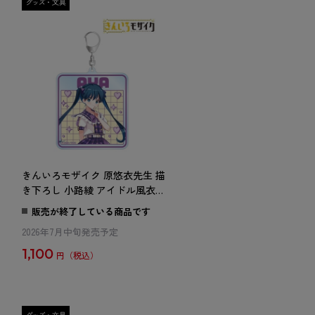
きんいろモザイク 原悠衣先生 描
き下ろし 小路綾 アイドル風衣装
ver. BIGアクリルキーホルダー
販売が終了している商品です
2026年7月中旬発売予定
1,100
円