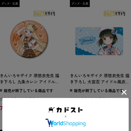
きんいろモザイク 原悠衣先生 描
きんいろモザイク 原悠衣先生 描
き下ろし 九条カレン アイドル風
き下ろし 大宮忍 アイドル風衣装
衣装ver. 100mm缶バッジ
ver. マルチデスクマット
販売が終了している商品です
販売が終了している商品です
2026年7月中旬発売予定
2026年7月中旬発売予定
715
3,960
円
円