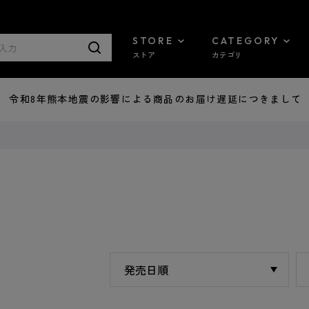
STORE
CATEGORY
ストア
カテゴリ
7/29 令和8年熊本地震の影響による商品のお届け遅延につきまして