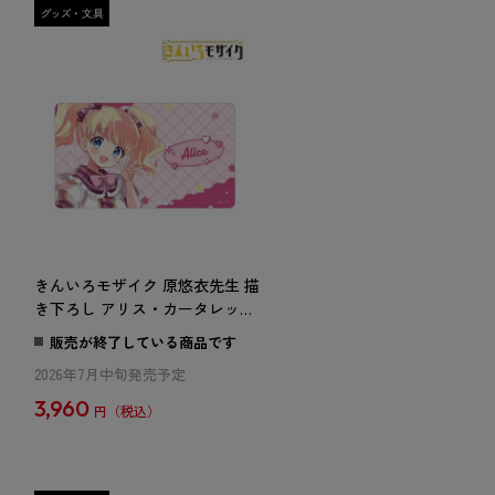
きんいろモザイク 原悠衣先生 描
き下ろし アリス・カータレット
アイドル風衣装ver. マルチデスク
販売が終了している商品です
マット
2026年7月中旬発売予定
3,960
円