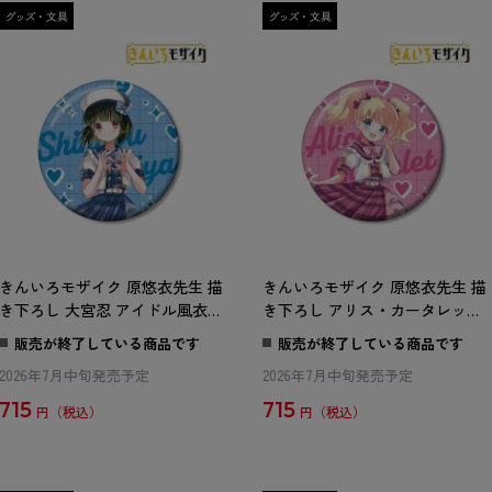
きんいろモザイク 原悠衣先生 描
きんいろモザイク 原悠衣先生 描
き下ろし 大宮忍 アイドル風衣装
き下ろし アリス・カータレット
ver. 100mm缶バッジ
アイドル風衣装ver. 100mm缶バッ
販売が終了している商品です
販売が終了している商品です
ジ
2026年7月中旬発売予定
2026年7月中旬発売予定
715
715
円
円