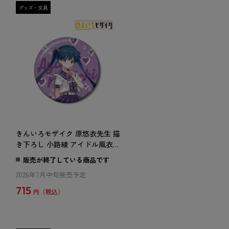
きんいろモザイク 原悠衣先生 描
き下ろし 小路綾 アイドル風衣装
ver. 100mm缶バッジ
販売が終了している商品です
2026年7月中旬発売予定
715
円