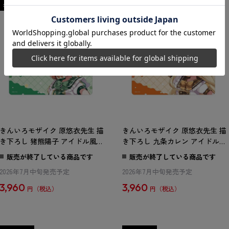
きんいろモザイク 原悠衣先生 描
きんいろモザイク 原悠衣先生 描
き下ろし 猪熊陽子 アイドル風衣
き下ろし 九条カレン アイドル風
装ver. マルチデスクマット
衣装ver. マルチデスクマット
販売が終了している商品です
販売が終了している商品です
2026年7月中旬発売予定
2026年7月中旬発売予定
3,960
3,960
円
円