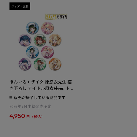
きんいろモザイク 原悠衣先生 描
き下ろし アイドル風衣装ver. ト
カ
レーディング缶バッジ 【1BOX】
販売が終了している商品です
2026年7月中旬発売予定
4,950
円