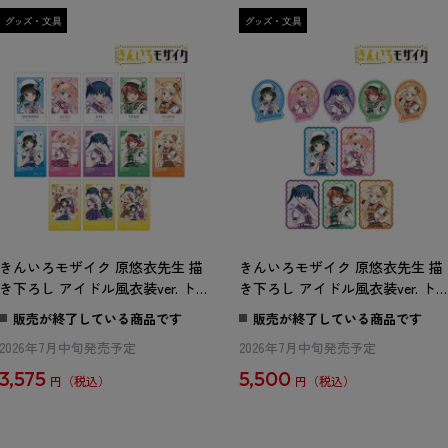
きんいろモザイク 原悠衣先生 描
きんいろモザイク 原悠衣先生 描
き下ろし アイドル風衣装ver. ト
き下ろし アイドル風衣装ver. ト
レーディングイラストカード
レーディングダイカットステッ
販売が終了している商品です
販売が終了している商品です
【1BOX】
ー 【1BOX】
2026年7月中旬発売予定
2026年7月中旬発売予定
3,575
5,500
円
円