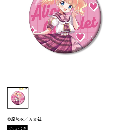
©原悠衣／芳文社