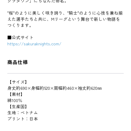
クラタウン」にちなんだ命名。
"桜"のように美しく咲き誇り、"騎士"のように心技を兼ね揃
えた選手たちと共に、Mリーグという舞台で新しい物語を
つくります。
■公式サイト
https://sakuraknights.com/
商品仕様
【サイズ】
身丈約690×身幅約520×肩幅約460×袖丈約620㎜
【素材】
綿100％
【生産国】
生地：ベトナム
プリント：日本