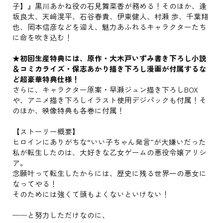
子】』黒川あかね役の石見舞菜香が務める！そのほか、逢
坂良太、天﨑滉平、石谷春貴、伊東健人、村瀬 歩、千葉翔
也、岡本信彦などを迎え、魅力あふれるキャラクターたち
に命を吹き込む！
★初回生産特典には、原作・大木戸いずみ書き下ろし小説
＆コミカライズ・保志あかり描き下ろし漫画が付属するな
ど超豪華特典仕様！
さらに、キャラクター原案・早瀬ジュン描き下ろしBOX
や、アニメ描き下ろしイラスト使用デジパックも付属！そ
のほか、映像特典も各巻に付属！
【ストーリー概要】
ヒロインにありがちな“いい子ちゃん発言”が大嫌いだった
私が転生したのは、大好きな乙女ゲームの悪役令嬢アリシ
ア。
念願叶って転生したからには、歴史に残る世界一の悪女に
なってやる！
そのためには強くて頭もよくないといけない！
──と努力しただけなのに、