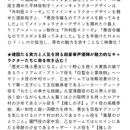
成を務めた平林佐和子！メインキャラクターデザインは
『外科医エリーゼ』にてメインキャラクターデザインを務
めた渡部裕子と、『悪役令嬢なのでラスボスを飼ってみま
した』にてメインキャラクターデザインを務めた小島え
り！アニメーション制作は『外科医エリーゼ』『悪役令嬢
なのでラスボスを飼ってみました』などを手掛けたＭＡＨ
Ｏ ＦＩＬＭが担当し、原作の魅力を余すことなく映像化！
★確固たる実力と人気を誇る超豪華声優陣が魅力的なキャ
ラクターたちに命を吹き込む！
「歴史に残る悪女になる」という野心を抱く大貴族の娘で
あるウィリアムズ・アリシア役を『白聖女と黒牧師』ヘー
ゼリッタ役の中村カンナ、乙女ゲームでは攻略対象のひと
りで第一王子にして王位継承者であるシーカー・デューク
役を『わたしの幸せな結婚』久堂清霞役の石川界人が担
当！幼いながらも大人も驚くほどの聡明さを持ったロアナ
村の少年であるジル役を『【推しの子】』アイ役の高橋李
依、高い知性と鋭い洞察力を持ち、悪女を目指すアリシア
を気にかけるロアナ村の村人であるウィル役を『薬屋のひ
とりごと』羅門役の家中宏、乙女ゲームではヒロインにあ
たる奇跡の少女であるキャザー・リズ役を『【推しの