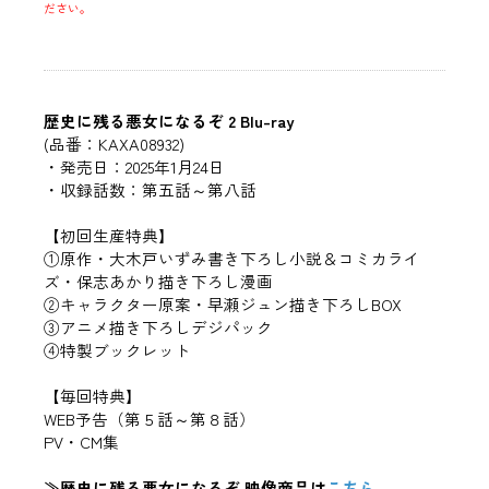
ださい。
歴史に残る悪女になるぞ 2 Blu-ray
(品番：KAXA08932)
・発売日：2025年1月24日
・収録話数：第五話～第八話
【初回生産特典】
①原作・大木戸いずみ書き下ろし小説＆コミカライ
ズ・保志あかり描き下ろし漫画
②キャラクター原案・早瀬ジュン描き下ろしBOX
③アニメ描き下ろしデジパック
④特製ブックレット
【毎回特典】
WEB予告（第５話～第８話）
PV・CM集
≫歴史に残る悪女になるぞ 映像商品は
こちら