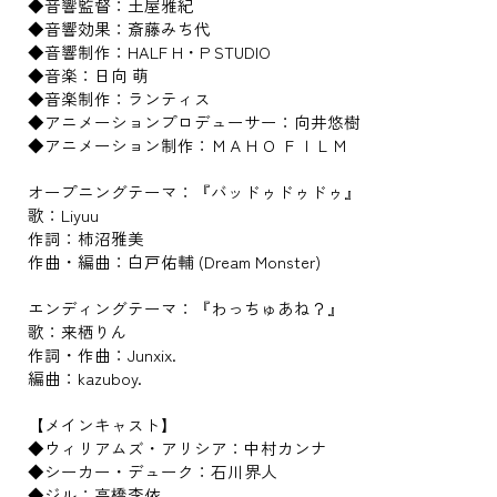
◆音響監督：土屋雅紀
◆音響効果：斎藤みち代
◆音響制作：HALF H・P STUDIO
◆音楽：日向 萌
◆音楽制作：ランティス
◆アニメーションプロデューサー：向井悠樹
◆アニメーション制作：ＭＡＨＯ ＦＩＬＭ
オープニングテーマ：『バッドゥドゥドゥ』
歌：Liyuu
作詞：柿沼雅美
作曲・編曲：白戸佑輔 (Dream Monster)
エンディングテーマ：『わっちゅあね？』
歌：来栖りん
作詞・作曲：Junxix.
編曲：kazuboy.
【メインキャスト】
◆ウィリアムズ・アリシア：中村カンナ
◆シーカー・デューク：石川界人
◆ジル：高橋李依