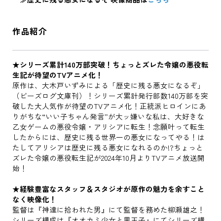
作品紹介
★シリーズ累計140万部突破！ちょっとズレた令嬢の悪役転
生記が待望のTVアニメ化！
原作は、大木戸いずみによる「歴史に残る悪女になるぞ」
（ビーズログ文庫刊）！シリーズ累計発行部数140万部を突
破した大人気作が待望のTVアニメ化！正統派ヒロインにあ
りがちな“いい子ちゃん発言”が大ッ嫌いな私は、大好きな
乙女ゲームの悪役令嬢・アリシアに転生！念願叶って転生
したからには、歴史に残る世界一の悪女になってやる！は
たしてアリシアは歴史に残る悪女になれるのか!?ちょっと
ズレた令嬢の悪役転生記が2024年10月よりTVアニメ放送開
始！
★経験豊富なスタッフ＆スタジオが原作の魅力を余すこと
なく映像化！
監督は『神達に拾われた男』にて監督を務めた柳瀬雄之！
シリーズ構成は『オオカミ少女と黒王子』にてシリーズ構