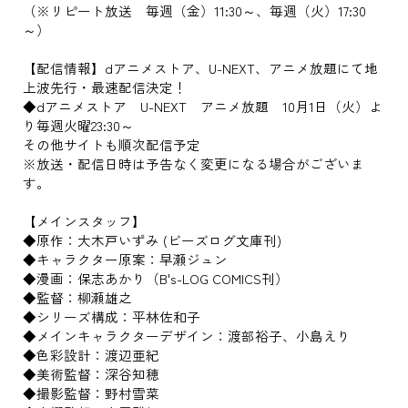
（※リピート放送 毎週（金）11:30～、毎週（火）17:30
～）
【配信情報】dアニメストア、U-NEXT、アニメ放題にて地
上波先行・最速配信決定！
◆dアニメストア U-NEXT アニメ放題 10月1日（火）よ
り毎週火曜23:30～
その他サイトも順次配信予定
※放送・配信日時は予告なく変更になる場合がございま
す。
【メインスタッフ】
◆原作：大木戸いずみ (ビーズログ文庫刊)
◆キャラクター原案：早瀬ジュン
◆漫画：保志あかり（B's-LOG COMICS刊）
◆監督：柳瀬雄之
◆シリーズ構成：平林佐和子
◆メインキャラクターデザイン：渡部裕子、小島えり
◆色彩設計：渡辺亜紀
◆美術監督：深谷知穂
◆撮影監督：野村雪菜