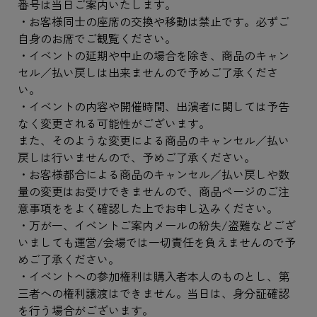
番号は当日ご案内いたします。
・お客様同士の座席の交換や移動は禁止です。必ずご
自身のお席でご観覧ください。
・イベントの延期や中止の場合を除き、商品のキャン
セル／払い戻しは出来ませんので予めご了承くださ
い。
・イベントの内容や開催時間、出演者に関しては予告
なく変更される可能性がございます。
また、そのような変更による商品のキャンセル／払い
戻しは行いませんので、予めご了承ください。
・お客様都合による商品のキャンセル／払い戻しや数
量の変更はお受けできませんので、商品ページのご注
意事項ををよく確認した上でお申し込みください。
・万が一、イベントご案内メールの紛失/盗難などござ
いましても運営/会場では一切責任を負えませんので予
めご了承ください。
・イベントへの参加権利は購入者本人のものとし、第
三者への権利譲渡はできません。当日は、身分証確認
を行う場合がございます。