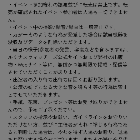
・イベント参加権利の譲渡並びに転売は禁止です。転
売が確認されたイベント参加者は入場も一切できませ
ん。
・イベント中の撮影/録音/録画は一切禁止です。
・万が一そのような行為が発覚した場合は該当機器を
没収及びデータを削除いただきます。
・当日の様子(参加者の発言、容貌などを含みます)は、
ルミナスウィッチーズ公式サイトおよび弊社の出版
物・Webサイト等に、無償かつ無期限で掲載・配信等
させていただくことがあります。
・出演者の入り待ち出待ちは固くお断り致します。
・公演の妨げとなる大きな音を鳴らす等の行為は禁止
とさせていただきます。
・手紙、花束、プレゼント等はお受け取りができませ
んので、予めご了承ください。
・スタッフの指示やお願い、ガイドラインをお守りい
ただけない方、並びに主催者がそれに準じる行為であ
ると判断した場合は、やむを得ず入場のお断り、退場
をお願いする場合がございます。またその際は商品代