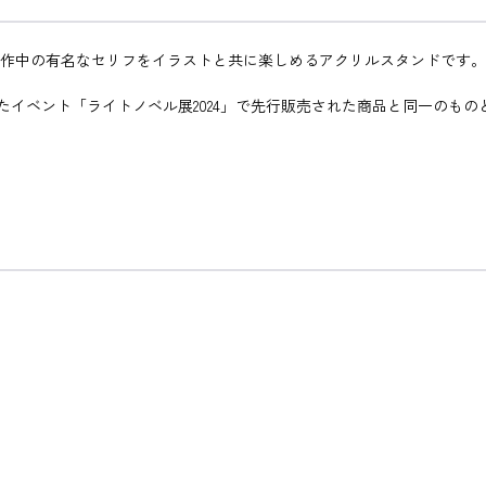
り、作中の有名なセリフをイラストと共に楽しめるアクリルスタンドです。
て開催されたイベント「ライトノベル展2024」で先行販売された商品と同一のも