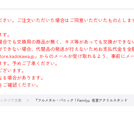
ださい。ご注文いただいた場合はご同意いただいたものとしま
ます。
場合でも交換用の商品が無く、キズ等があっても交換ができな
けできない場合、代替品の発送が行えないためお支払代金を全
re.kadokawa.jp」からのメールが受け取れるよう、事前
ます。予めご了承ください。
ございます。
なる場合があります。
をご確認ください。
ンタジア文庫
『フルメタル・パニック！Family』名言アクリルスタンド