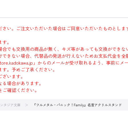
ださい。ご注文いただいた場合はご同意いただいたものとしま
ます。
場合でも交換用の商品が無く、キズ等があっても交換ができな
けできない場合、代替品の発送が行えないためお支払代金を全
re.kadokawa.jp」からのメールが受け取れるよう、事前
ます。予めご了承ください。
ございます。
なる場合があります。
をご確認ください。
ンタジア文庫
『フルメタル・パニック！Family』名言アクリルスタンド