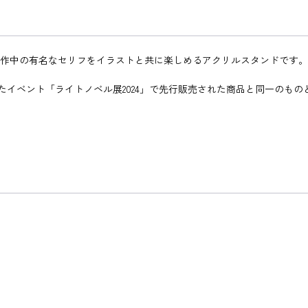
り、作中の有名なセリフをイラストと共に楽しめるアクリルスタンドです。
て開催されたイベント「ライトノベル展2024」で先行販売された商品と同一のも