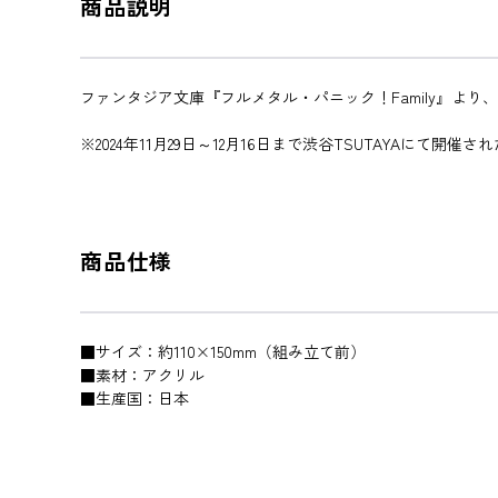
商品説明
ファンタジア文庫『フルメタル・パニック！Family』よ
※2024年11月29日～12月16日まで渋谷TSUTAYAに
商品仕様
■サイズ：約110×150mm（組み立て前）
■素材：アクリル
■生産国：日本