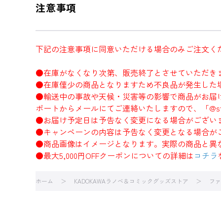
注意事項
下記の注意事項に同意いただける場合のみご注文く
●在庫がなくなり次第、販売終了とさせていただき
●在庫僅少の商品となりますため不良品が発生した
●輸送中の事故や天候・災害等の影響で商品がお届
ポートからメールにてご連絡いたしますので、「@sto
●お届け予定日は予告なく変更になる場合がござい
●キャンペーンの内容は予告なく変更となる場合が
●商品画像はイメージとなります。実際の商品と異
●最大5,000円OFFクーポンについての詳細は
コチラ
ホーム
KADOKAWAラノベ＆コミックグッズストア
ファ