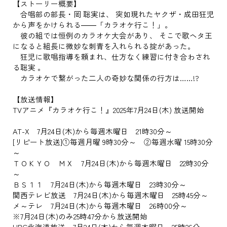
【ストーリー概要】
合唱部の部長・岡 聡実は、 突如現れたヤクザ・成田狂児
から声をかけられる――「カラオケ行こ！」。
彼の組では恒例のカラオケ大会があり、 そこで歌ヘタ王
になると組長に微妙な刺青を入れられる掟があった。
狂児に歌唱指導を頼まれ、仕方なく練習に付き合わされ
る聡実 。
カラオケで繋がった二人の奇妙な関係の行方は……!?
【放送情報】
TVアニメ『カラオケ行こ！』2025年7月24日(木) 放送開始
AT-X 7月24日(木)から毎週木曜日 21時30分～
[リピート放送]①毎週月曜 9時30分～ ②毎週水曜 15時30分
～
ＴＯＫＹＯ ＭＸ 7月24日(木)から毎週木曜日 22時30分
～
ＢＳ１１ 7月24日(木)から毎週木曜日 23時30分～
関西テレビ放送 7月24日(木)から毎週木曜日 25時45分～
メ～テレ 7月24日(木)から毎週木曜日 26時00分～
※7月24日(木)のみ25時47分から放送開始
HBC北海道放送 7月24日(木)から毎週木曜日 25時26分～