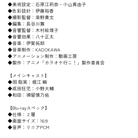
◆美術設定：石原江莉奈・小山真由子
◆色彩設計：伊藤裕香
◆撮影監督：桒野貴文
◆編集：長谷川舞
◆音響監督：木村絵理子
◆音響効果：八十正太
◆音楽：伊賀拓郎
◆音楽制作：KADOKAWA
◆アニメーション制作：動画工房
◆製作：アニメ「カラオケ行こ！」製作委員会
【メインキャスト】
◆岡 聡実：堀江 瞬
◆成田狂児：小野大輔
◆和田：徳留慎乃佑
【Blu-rayスペック】
◆仕様：２層
◆画面サイズ：16:9
◆音声：リニアPCM