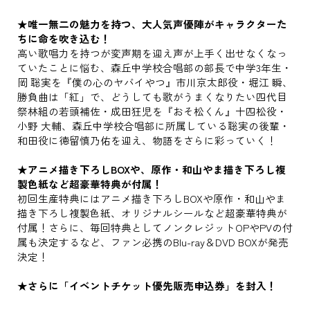
★唯一無二の魅力を持つ、大人気声優陣がキャラクターた
ちに命を吹き込む！
高い歌唱力を持つが変声期を迎え声が上手く出せなくなっ
ていたことに悩む、森丘中学校合唱部の部長で中学3年生・
岡 聡実を『僕の心のヤバイやつ』市川京太郎役・堀江 瞬、
勝負曲は「紅」で、どうしても歌がうまくなりたい四代目
祭林組の若頭補佐・成田狂児を『おそ松くん』十四松役・
小野 大輔、森丘中学校合唱部に所属している聡実の後輩・
和田役に徳留慎乃佑を迎え、物語をさらに彩っていく！
★アニメ描き下ろしBOXや、原作・和山やま描き下ろし複
製色紙など超豪華特典が付属！
初回生産特典にはアニメ描き下ろしBOXや原作・和山やま
描き下ろし複製色紙、オリジナルシールなど超豪華特典が
付属！さらに、毎回特典としてノンクレジットOPやPVの付
属も決定するなど、ファン必携のBlu-ray＆DVD BOXが発売
決定！
★さらに「イベントチケット優先販売申込券」を封入！