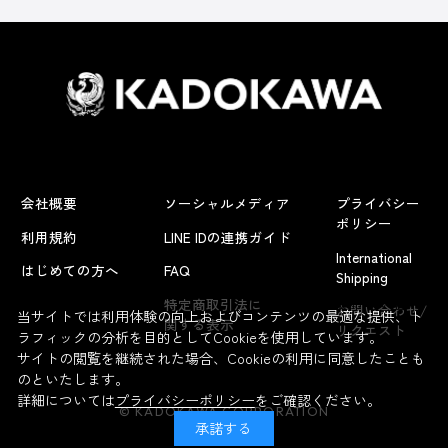
会社概要
ソーシャルメディア
プライバシー
ポリシー
利用規約
LINE IDの連携ガイド
International
はじめての方へ
FAQ
Shipping
よくあるお問い合わせ
特定商取引法に
お問い合わせ/
当サイトでは利用体験の向上およびコンテンツの最適な提供、ト
関する表示
リクエスト
ラフィックの分析を目的としてCookieを使用しています。
サイトの閲覧を継続された場合、Cookieの利用に同意したことも
のといたします。
詳細については
プライバシーポリシー
をご確認ください。
© KADOKAWA CORPORATION
承諾する