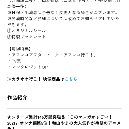
（江間譲二役）、岡本信彦（二階堂 明役）、小野友樹（目
高優一役）
※日程・出演者は予告なく変更となる場合がございます。
※開演時間など詳細については改めてお知らせさせていた
だきます。
④オリジナルシール
⑤特製ブックレット
【毎回特典】
・アフレコアフタートーク「アフレコ行こ！」
・PV集
・ノンクレジットOP
≫カラオケ行こ！ 映像商品は
こちら
作品紹介
★シリーズ累計145万部突破＆「このマンガがすごい！
2021」オンナ編第5位！和山やまの大人気作が待望のアニメ
化！