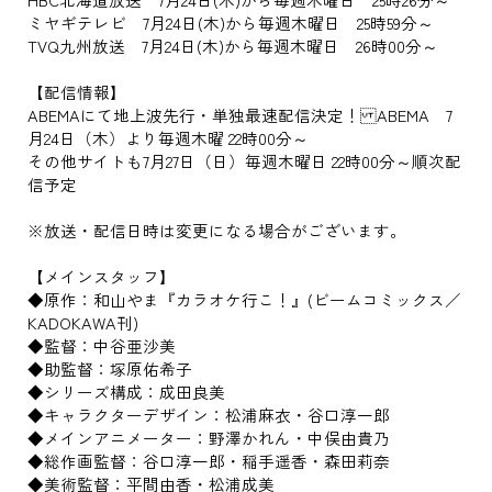
ミヤギテレビ 7月24日(木)から毎週木曜日 25時59分～
TVQ九州放送 7月24日(木)から毎週木曜日 26時00分～
【配信情報】
ABEMAにて地上波先行・単独最速配信決定！ ABEMA 7
月24日（木）より毎週木曜 22時00分～
その他サイトも7月27日（日）毎週木曜日 22時00分～順次配
信予定
※放送・配信日時は変更になる場合がございます。
【メインスタッフ】
◆原作：和山やま『カラオケ行こ！』(ビームコミックス／
KADOKAWA刊)
◆監督：中谷亜沙美
◆助監督：塚原佑希子
◆シリーズ構成：成田良美
◆キャラクターデザイン：松浦麻衣・谷口淳一郎
◆メインアニメーター：野澤かれん・中俣由貴乃
◆総作画監督：谷口淳一郎・稲手遥香・森田莉奈
◆美術監督：平間由香・松浦成美