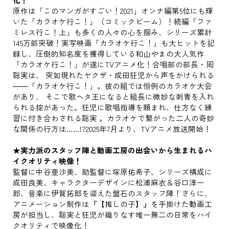
原作は「このマンガがすごい！2021」オンナ編第5位にも輝
いた「カラオケ行こ！」（コミックビーム）！続編「ファ
ミレス行こ！上」も多くの人々の心を掴み、シリーズ累計
145万部突破！実写映画「カラオケ行こ！」も大ヒットを記
録し、圧倒的知名度を獲得している和山やまの大人気作
「カラオケ行こ！」が遂にTVアニメ化！合唱部の部長・岡
聡実は、 突如現れたヤクザ・成田狂児から声をかけられる
――「カラオケ行こ！」。彼の組では恒例のカラオケ大会
があり、 そこで歌ヘタ王になると組長に微妙な刺青を入れ
られる掟があった。狂児に歌唱指導を頼まれ、仕方なく練
習に付き合わされる聡実 。カラオケで繋がった二人の奇妙
な関係の行方は……!?2025年7月より、TVアニメ放送開始！
★実力派のスタッフ陣と動画工房の出会いから生まれるハ
イクオリティ映像！
監督に中谷亜沙美、助監督に塚原佑希子、シリーズ構成に
成田良美、キャラクターデザインに松浦麻衣＆谷口淳一
郎、音楽に伊賀拓郎を迎えた盤石のスタッフ陣！さらに、
アニメーション制作は『【推しの子】』を手掛けた動画工
房が担当し、聡実と狂児が織りなす唯一無二の日常をハイ
クオリティで映像化！