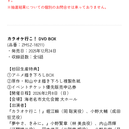
す。
※抽選結果についての個別のお問合せは承っておりません。
カラオケ行こ！ DVD BOX
(品番：ZMSZ-18211)
・発売日：2025年12月24日
・収録話数：全5話
【初回生産特典】
①アニメ描き下ろしBOX
②原作・和山やま描き下ろし複製色紙
③イベントチケット優先販売申込券
【開催日程】2026年2月8日（日）
【会場】海老名市文化会館 大ホール
【出演者】
『カラオケ行こ！』堀江瞬（岡 聡実役）、小野大輔（成田
狂児役）
『夢中さ、きみに。』小野賢章（林 美良役）、内山昂輝