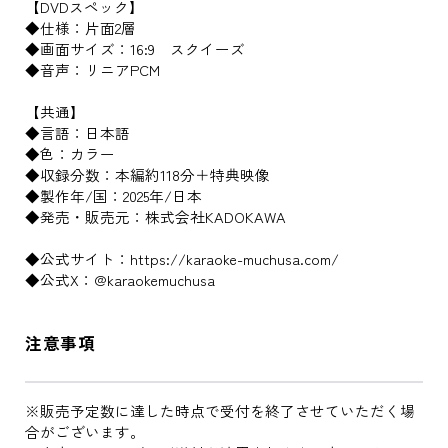
【DVDスペック】
◆仕様：片面2層
◆画面サイズ：16:9 スクイーズ
◆音声：リニアPCM
【共通】
◆言語：日本語
◆色：カラー
◆収録分数：本編約118分＋特典映像
◆製作年/国：2025年/日本
◆発売・販売元：株式会社KADOKAWA
◆公式サイト：https://karaoke-muchusa.com/
◆公式X：@karaokemuchusa
注意事項
※販売予定数に達した時点で受付を終了させていただく場
合がございます。