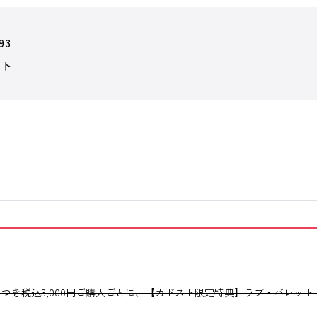
93
ット
つき税込3,000円ご購入ごとに、【カドスト限定特典】ラブ・バレット