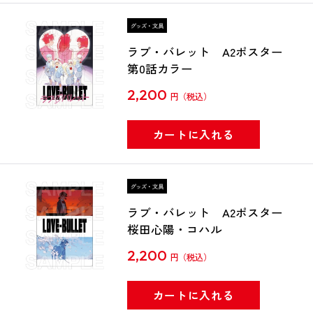
ラブ・バレット A2ポスター
第0話カラー
2,200
円
カートに入れる
ラブ・バレット A2ポスター
桜田心陽・コハル
2,200
円
カートに入れる