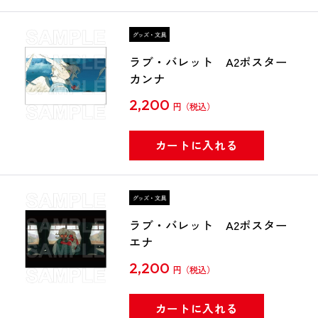
ラブ・バレット A2ポスター
カンナ
2,200
円
カートに入れる
ラブ・バレット A2ポスター
エナ
2,200
円
カートに入れる