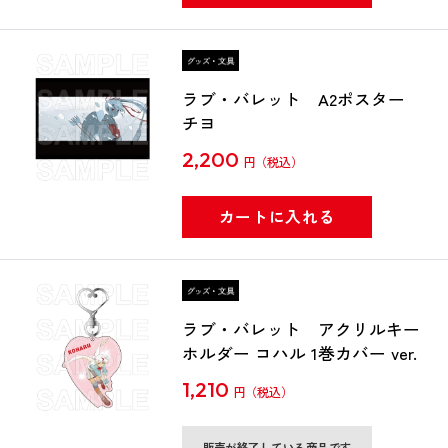
ラブ・バレット A2ポスター
チヨ
2,200
円
カートに入れる
ラブ・バレット アクリルキー
ホルダー コハル 1巻カバー ver.
1,210
円
販売が終了している商品です