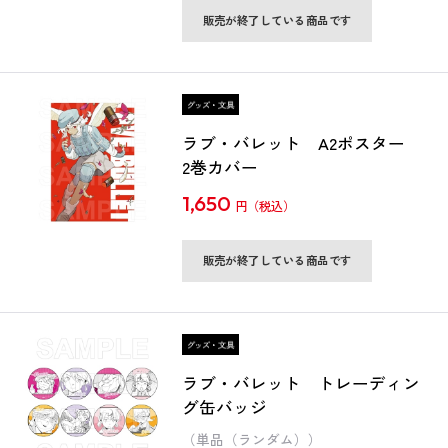
販売が終了している商品です
ラブ・バレット A2ポスター
2巻カバー
1,650
円
販売が終了している商品です
ラブ・バレット トレーディン
グ缶バッジ
（単品（ランダム））