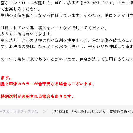
厳密なコントロールが難しく、発色に多少のちがいが生じます。また、
してお楽しみください。
で生地の負荷を低くしながら伸ばしています。そのため、稀にシワが目
めはほつれていく為、横糸をハサミなどで切ってください。
洗ううちに落ち着いてきます。
白剤入洗剤、アルカリ性の強い洗剤を使用すると、生地が傷み破れるこ
ます。お洗濯の際は、たっぷりの水で手洗いし、軽くシワを伸ばして直
その匂いは染料由来であることが多いため、何度か洗って使用するうち
います。
製品と画像のカラーが若干異なる場合もございます。
は特別送料が適用される場合もあります。
ース＆コラボグッズ商品
【祝100刷】『夜は短し歩けよ乙女』本染めてぬぐ