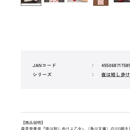
JANコード
45506871758
シリーズ
夜は短し歩
【商品説明】
森見登美彦『夜は短し歩けよ乙女』（角川文庫）の100刷