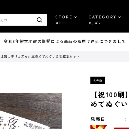
STORE
CATEGORY
ストア
カテゴリ
7/29 令和8年熊本地震の影響による商品のお届け遅延につきまして
『夜は短し歩けよ乙女』本染めてぬぐい＆文庫本セット
【祝100
めてぬぐい
発売日