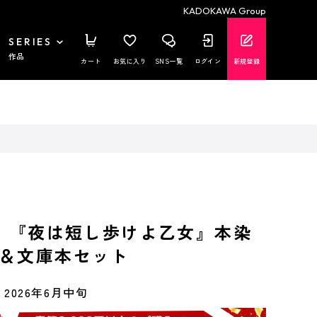
KADOKAWA Group
SERIES
作品
カート
お気に入り
SNS一覧
ログイン
新規登録
刷】『夜は短し歩けよ乙女』本染
＆文庫本セット
2026年6月中旬