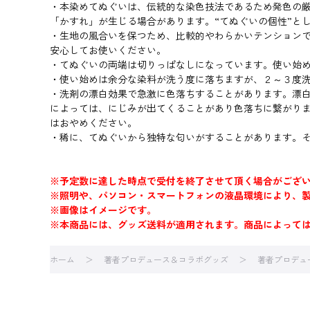
・本染めてぬぐいは、伝統的な染色技法であるため発色の
「かすれ」が生じる場合があります。“てぬぐいの個性”と
・生地の風合いを保つため、比較的やわらかいテンション
安心してお使いください。
・てぬぐいの両端は切りっぱなしになっています。使い始
・使い始めは余分な染料が洗う度に落ちますが、２～３度
・洗剤の漂白効果で急激に色落ちすることがあります。漂
によっては、にじみが出てくることがあり色落ちに繋がり
はおやめください。
・稀に、てぬぐいから独特な匂いがすることがあります。
※予定数に達した時点で受付を終了させて頂く場合がござ
※照明や、パソコン・スマートフォンの液晶環境により、
※画像はイメージです。
※本商品には、グッズ送料が適用されます。商品によって
ホーム
著者プロデュース＆コラボグッズ
著者プロデュ