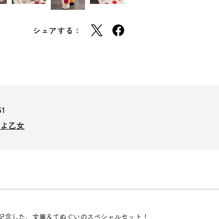
シェアする：
51
けよ乙女
を記念した、文庫＆てぬぐいのスペシャルセット！