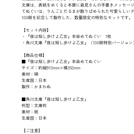
文庫は、表紙をめくると本扉に森見さんの手書きメッセージ
てぬぐいは、りんごとだるまが散りばめられた可愛らしい
100刷を記念して製作した、数量限定の特別なセットです。
【セット内容】
・『夜は短し歩けよ乙女』本染めてぬぐい 1枚
・角川文庫『夜は短し歩けよ乙女』（100刷特別バージョン
【商品仕様】
■『夜は短し歩けよ乙女』本染めてぬぐい
サイズ：約縦910mm×横350mm
素材：綿
生産国：日本
製作：かまわぬ
■角川文庫『夜は短し歩けよ乙女』
判型：文庫判
素材：紙
生産国：日本
【ご注意】