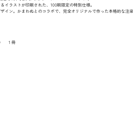
＆イラストが印刷された、100刷限定の特別仕様。
デザイン。かまわぬとのコラボで、完全オリジナルで作った本格的な注
） １冊