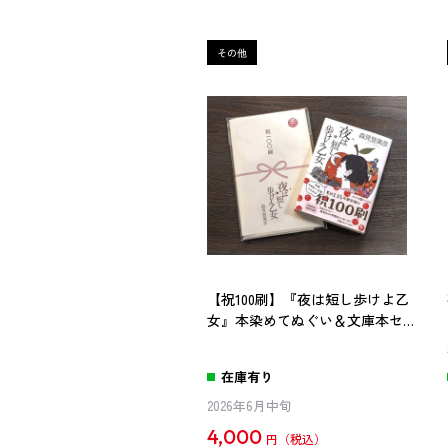
【祝100刷】『夜は短し歩けよ乙
女』本染めてぬぐい＆文庫本セッ
ト
在庫有り
2026年6月中旬
4,000
円