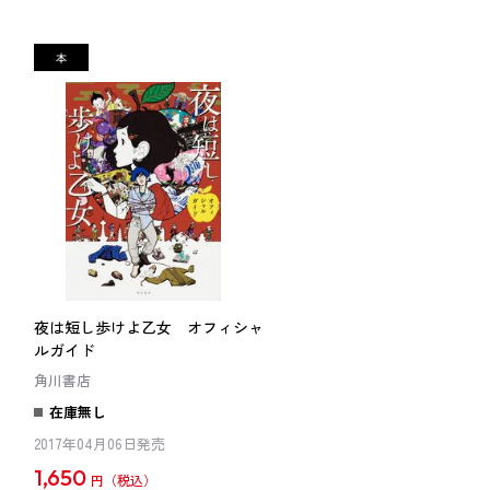
夜は短し歩けよ乙女 オフィシャ
ルガイド
角川書店
在庫無し
2017年04月06日発売
1,650
円