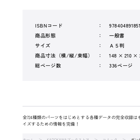
ISBNコード
97840489185
商品形態
一般書
サイズ
Ａ５判
商品寸法（横/縦/束幅）
148 × 210 ×
総ページ数
336ページ
全724種類のパーツをはじめとする各種データの完全収録
イズするための情報を完備！
ホーム
KADOKAWAブックストア
コミック
ガン