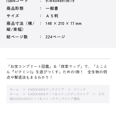
ISBNコード
9784048919579
商品形態
一般書
サイズ
Ａ５判
商品寸法（横/
148 × 210 × 17 mm
縦/束幅）
総ページ数
224ページ
「お宝コンプリート図鑑」＆「探索マップ」で、「とこと
ん『ピクミン3』を遊びつくす」ための1冊！ 全生物の弱
点や撃退法もまるわかり！
ホーム
KADOKAWAブックストア
コミック
ホーム
KADOKAWAラノベ＆コミックグッズストア
その
他KADOKAWAラノベ＆コミックグッズストア商品