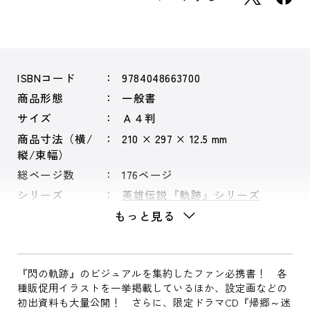
ISBNコード
9784048663700
商品形態
一般書
サイズ
Ａ４判
商品寸法（横/
210 × 297 × 12.5 mm
縦/束幅）
総ページ数
176ページ
シリーズ
英雄伝説『軌跡』シリーズ
もっと見る
『閃の軌跡』のビジュアルを集約したファン必携書！ 各
種販促用イラストを一挙掲載しているほか、設定画などの
初出資料も大量公開！ さらに、限定ドラマCD『帰郷～迷