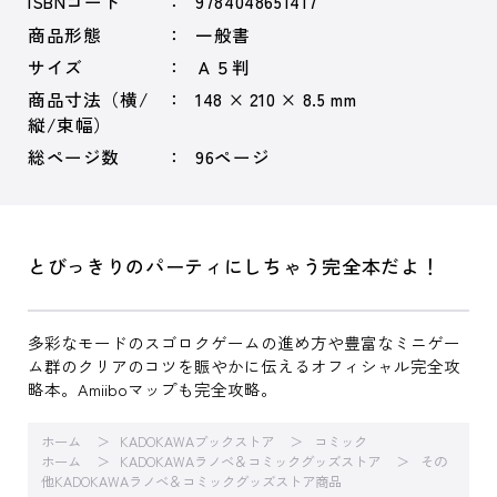
ISBNコード
9784048651417
商品形態
一般書
サイズ
Ａ５判
商品寸法（横/
148 × 210 × 8.5 mm
縦/束幅）
総ページ数
96ページ
とびっきりのパーティにしちゃう完全本だよ！
多彩なモードのスゴロクゲームの進め方や豊富なミニゲー
ム群のクリアのコツを賑やかに伝えるオフィシャル完全攻
略本。Amiiboマップも完全攻略。
ホーム
KADOKAWAブックストア
コミック
ホーム
KADOKAWAラノベ＆コミックグッズストア
その
他KADOKAWAラノベ＆コミックグッズストア商品