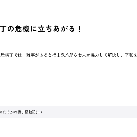
丁の危機に立ちあがる！
紅屋横丁では、難事があると福山泉八郎ら七人が協力して解決し、平和
 たそがれ横丁騒動記(一)