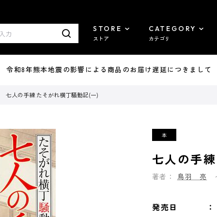
STORE
CATEGORY
ストア
カテゴリ
7/29 令和8年熊本地震の影響による商品のお届け遅延につきまして
七人の手練 たそがれ横丁騒動記(一)
七人の手練
著者：
鳥羽 亮
発売日