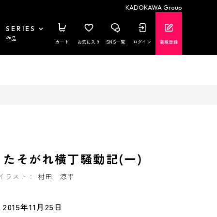
KADOKAWA Group
SERIES
作品
カート
お気に入り
SNS一覧
ログイン
新規登録
 たそがれ横丁騒動記(一)
イラスト：
村田 涼平
2015年11月25日