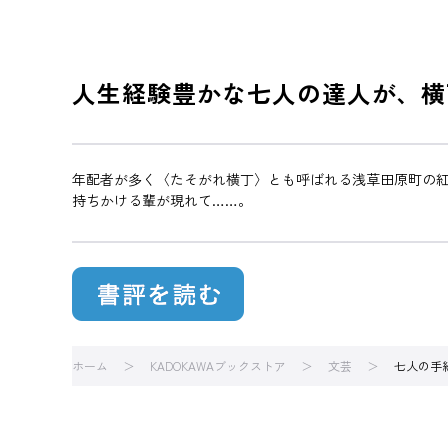
人生経験豊かな七人の達人が、横
年配者が多く〈たそがれ横丁〉とも呼ばれる浅草田原町の
持ちかける輩が現れて……。
ホーム
KADOKAWAブックストア
文芸
七人の手練