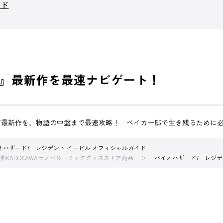
ード
』最新作を最速ナビゲート！
最新作を、物語の中盤まで最速攻略！ ベイカー邸で生き残るために必
オハザード7 レジデント イービル オフィシャルガイド
他KADOKAWAラノベ＆コミックグッズストア商品
バイオハザード7 レジデ