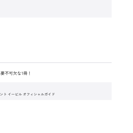
要不可欠な1冊！
ント イービル オフィシャルガイド