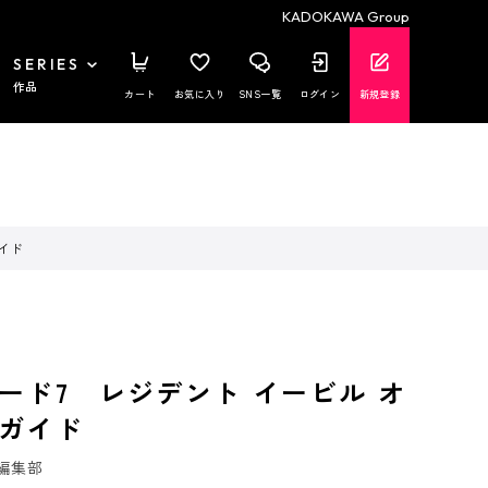
KADOKAWA Group
SERIES
作品
カート
お気に入り
SNS一覧
ログイン
新規登録
イド
ード7 レジデント イービル オ
ガイド
編集部