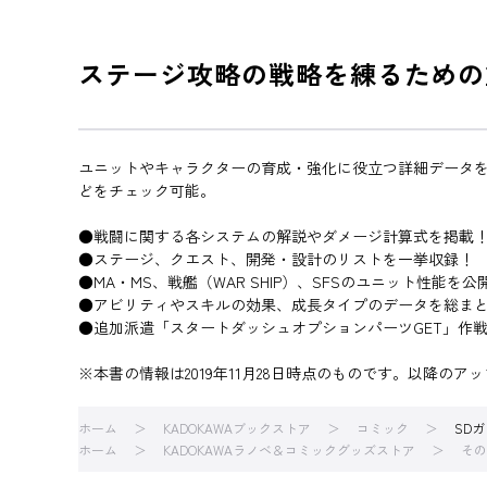
ステージ攻略の戦略を練るための
ユニットやキャラクターの育成・強化に役立つ詳細データ
どをチェック可能。
●戦闘に関する各システムの解説やダメージ計算式を掲載
●ステージ、クエスト、開発・設計のリストを一挙収録！
●MA・MS、戦艦（WAR SHIP）、SFSのユニット性能を公
●アビリティやスキルの効果、成長タイプのデータを総ま
●追加派遣「スタートダッシュオプションパーツGET」作戦！が
※本書の情報は2019年11月28日時点のものです。以降
ホーム
KADOKAWAブックストア
コミック
SD
ホーム
KADOKAWAラノベ＆コミックグッズストア
その