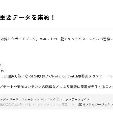
重要データを集約！
を収録したガイドブック。ユニットの一覧やキャラクタースキルの習得
！
開！
とめ！
選択可能になるPS4版およびNintendo Switch版特典ダウンロー
のアップデートや追加コンテンツの配信などにより情報に差異が発生するこ
ガンダム ジージェネレーション クロスレイズ ユニットデータガイド
他KADOKAWAラノベ＆コミックグッズストア商品
SDガンダム ジージェネ