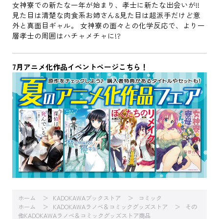
女神寮での新たな一年が始まり、孝士に新たな出会いが!!
見た目は清楚な肉食系お姉さん&見た目は超派手だけど意
外と真面目ギャル。 女神寮の面々との化学反応で、より一
層孝士の周囲はハチャメチャに!?
7月アニメ化作品イベントページこちら！
ホーム
KADOKAWAブックストア
コミック
ホーム
KADOKAWAラノベ＆コミックグッズストア
その
他KADOKAWAラノベ＆コミックグッズストア商品