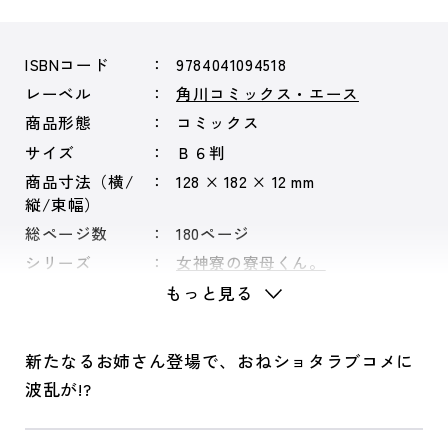
ISBNコード
9784041094518
レーベル
角川コミックス・エース
商品形態
コミックス
サイズ
Ｂ６判
商品寸法（横/
128 × 182 × 12 mm
縦/束幅）
総ページ数
180ページ
シリーズ
女神寮の寮母くん。
もっと見る
新たなるお姉さん登場で、おねショタラブコメに
波乱が!?