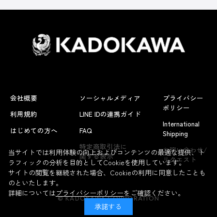
会社概要
ソーシャルメディア
プライバシー
ポリシー
利用規約
LINE IDの連携ガイド
International
はじめての方へ
FAQ
Shipping
よくあるお問い合わせ
特定商取引法に
お問い合わせ/
当サイトでは利用体験の向上およびコンテンツの最適な提供、ト
関する表示
リクエスト
ラフィックの分析を目的としてCookieを使用しています。
サイトの閲覧を継続された場合、Cookieの利用に同意したことも
のといたします。
詳細については
プライバシーポリシー
をご確認ください。
© KADOKAWA CORPORATION
承諾する