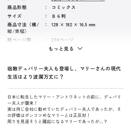
商品形態
コミックス
サイズ
Ｂ６判
商品寸法（横/
128 × 182 × 16.5 mm
縦/束幅）
総ページ数
224ページ
もっと見る
宿敵デュバリー夫人も登場し、マリーさんの現代
生活はより波瀾万丈に？
日本に転生したマリー・アントワネットの前に、デュバリ
ー夫人が襲来！
実は同じ会社に勤めていたデュバリー夫人であったが、そ
の評価はポンコツめなマリーとは正反対！
周りを見返そうと躍起になるマリーであったが…？