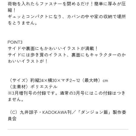
荷物を入れたらファスナーを閉めるだけ！簡単に厚みが圧
縮！
ギュッとコンパクトになり、カバンの中や家の収納で場所
をとりません。
POINT3
サイドや裏面にもかわいいイラストが満載！
サイドには歩き茸のイラスト、裏面にもキャラクターのか
わいいイラストが！
〈サイズ〉約縦24×横30×マチ2～12（最大時）cm
〈主素材〉ポリエステル
※3月増刊号の付録です。通常の3月号にはこの付録はつき
ません。
（C）九井諒子・KADOKAWA刊／「ダンジョン飯」製作委
員会