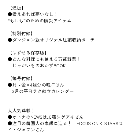
【通販】
●備えあれば憂いなし！
“もしも”のための防災アイテム
【特別付録】
●ダンジョン飯オリジナル圧縮収納ポーチ
【はずせる保存版】
●どんな料理にも使える万能野菜！
じゃがいものおかずBOOK
【毎号付録】
●月～金×4週分の晩ごはん
3月の平日ラク献立カレンダー
大人気連載！
●オトナのNEWSは加藤シゲアキさん
●注目の韓国人の素顔に迫る！ FOCUS ON K-STARSは
イ・ジェフンさん