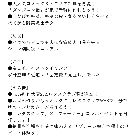
●大人気コミック＆アニメの料理を再現！
「ダンジョン飯」が家で手軽に作れちゃう！
●しなびた野菜、野菜の皮・茎をおいしく食べる！
捨てがち野菜救出テク
【防災】
●いつでもどこでも大切な家族と自分を守る
シーン別防災マニュアル
【お金】
●春こそ、ベストタイミング！
家計整理の近道は「固定費の見直し」でした
【その他】
●note創作大賞2025レタスクラブ賞が決定！
●ごはん作りがもっとラクに！レタスクラブWEBで自分だ
けのレシピカタログを作ろう！
●「レタスクラブ」×「ウォーカー」コラボイベントを開
催します！
●絶景も海鮮も存分に味わえる リゾナーレ熱海で極上のリ
ゾート体験を！