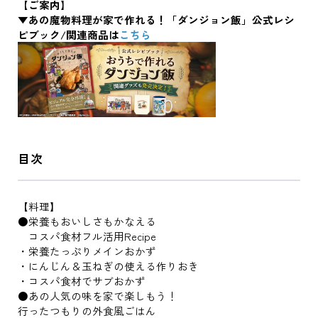
【ご案内】
▼あの魔物料理が家で作れる！「ダンジョン飯」公式レシ
ピブック/関連商品は
こちら
目次
【料理】
●栄養もおいしさもかなえる
コスパ食材フル活用Recipe
・栄養たっぷりメインおかず
・にんじん＆玉ねぎの使える作りおき
・コスパ食材でサブおかず
●あの人気の味を家で楽しもう！
行ったつもりの外食風ごはん