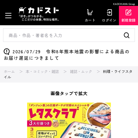
KADOKAWA Group
カート
ログイン
新規登録
2026/07/29 令和8年熊本地震の影響による商品の
お届け遅延につきまして
ホーム
本・コミック・雑誌
雑誌・ムック
料理・ライフスタ
イル
画像タップで拡大