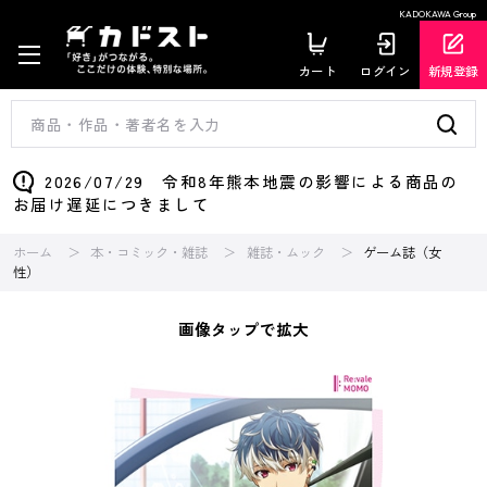
KADOKAWA Group
カート
ログイン
新規登録
2026/07/29 令和8年熊本地震の影響による商品の
お届け遅延につきまして
ホーム
本・コミック・雑誌
雑誌・ムック
ゲーム誌（女
性）
画像タップで拡大