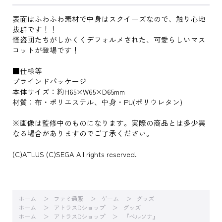
表面はふわふわ素材で中身はスクイーズなので、触り心地
抜群です！！
怪盗団たちがしかくくデフォルメされた、可愛らしいマス
コットが登場です！
■仕様等
ブラインドパッケージ
本体サイズ：約H65×W65×D65mm
材質：布・ポリエステル、中身・PU(ポリウレタン)
※画像は監修中のものになります。実際の商品とは多少異
なる場合がありますのでご了承ください。
(C)ATLUS (C)SEGA All rights reserved.
ホーム
ファミ通販
ゲーム
グッズ
ホーム
アトラスDショップ
グッズ
ホーム
アトラスDショップ
『ペルソナ』