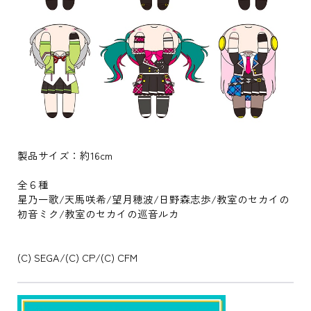
製品サイズ：約16cm
全６種
星乃一歌/天馬咲希/望月穂波/日野森志歩/教室のセカイの
初音ミク/教室のセカイの巡音ルカ
(C) SEGA/(C) CP/(C) CFM