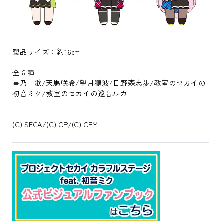
製品サイズ：約16cm
全６種
星乃一歌/天馬咲希/望月穂波/日野森志歩/教室のセカイの
初音ミク/教室のセカイの巡音ルカ
(C) SEGA/(C) CP/(C) CFM