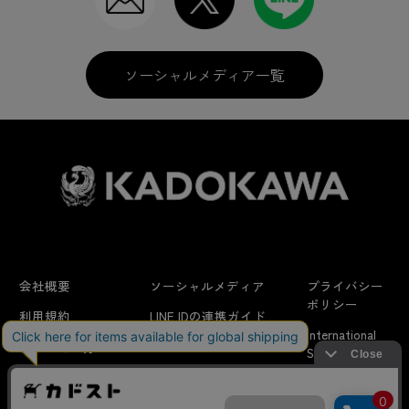
ソーシャルメディア一覧
会社概要
ソーシャルメディア
プライバシー
ポリシー
利用規約
LINE IDの連携ガイド
International
はじめての方へ
FAQ
Shipping
よくあるお問い合わせ
特定商取引法に
お問い合わせ/
当サイトでは利用体験の向上およびコンテンツの最適な提供、ト
関する表示
リクエスト
ラフィックの分析を目的としてCookieを使用しています。