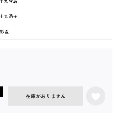
九十九今馬
九十九過子
面影歪
在庫がありません