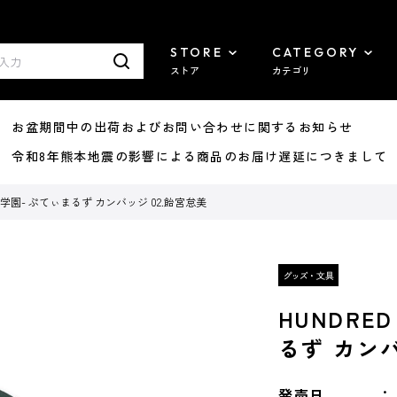
STORE
CATEGORY
ストア
カテゴリ
8/07 お盆期間中の出荷およびお問い合わせに関するお知らせ
7/29 令和8年熊本地震の影響による商品のお届け遅延につきまして
終防衛学園- ぷてぃまるず カンバッジ 02.飴宮怠美
HUNDRE
るず カンバ
発売日