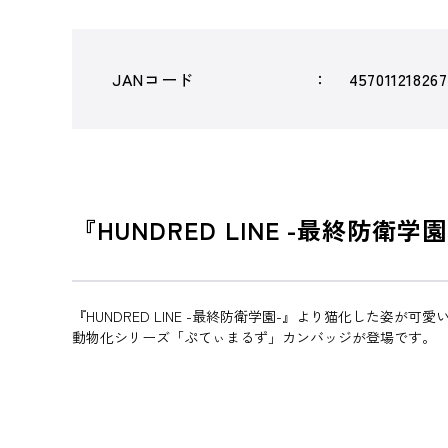
JANコード
45701121826
『HUNDRED LINE -最終防
『HUNDRED LINE -最終防衛学園-』より猫化した姿が可愛
動物化シリーズ「ぷてぃまるず」カンバッジが登場です。