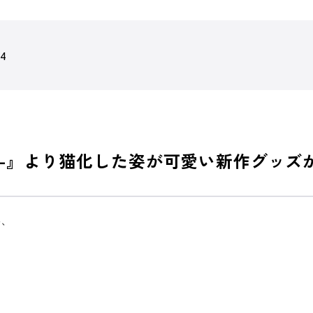
74
衛学園-』より猫化した姿が可愛い新作グッズ
い、