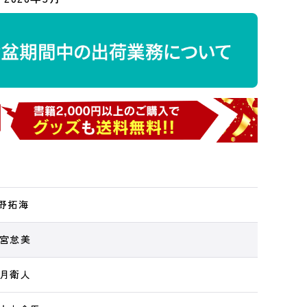
澄野拓海
飴宮怠美
蒼月衛人