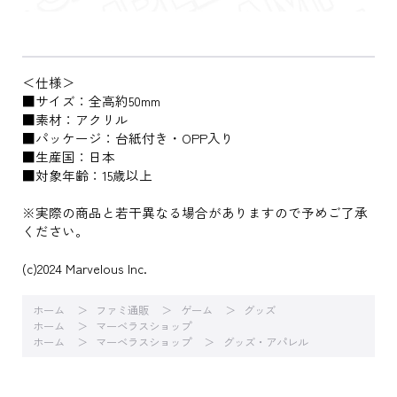
＜仕様＞
■サイズ：全高約50mm
■素材：アクリル
■パッケージ：台紙付き・OPP入り
■生産国：日本
■対象年齢：15歳以上
※実際の商品と若干異なる場合がありますので予めご了承
ください。
(c)2024 Marvelous Inc.
ホーム
ファミ通販
ゲーム
グッズ
ホーム
マーベラスショップ
ホーム
マーベラスショップ
グッズ・アパレル