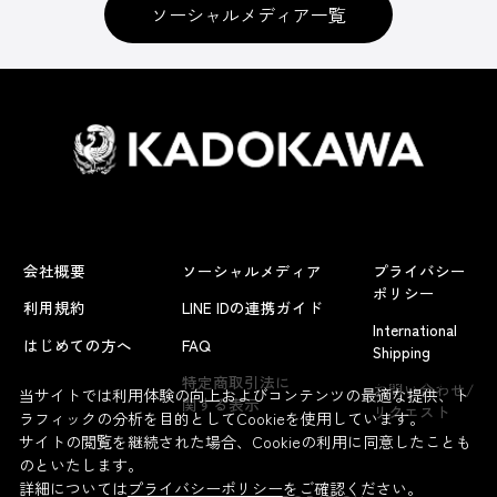
ソーシャルメディア一覧
会社概要
ソーシャルメディア
プライバシー
ポリシー
利用規約
LINE IDの連携ガイド
International
はじめての方へ
FAQ
Shipping
よくあるお問い合わせ
特定商取引法に
お問い合わせ/
当サイトでは利用体験の向上およびコンテンツの最適な提供、ト
関する表示
リクエスト
ラフィックの分析を目的としてCookieを使用しています。
サイトの閲覧を継続された場合、Cookieの利用に同意したことも
のといたします。
詳細については
プライバシーポリシー
をご確認ください。