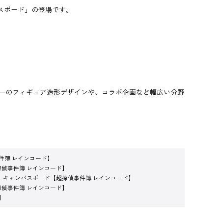
バスボード」の登場です。
ラクターのフィギュア造形デザインや、コラボ企画など幅広い分野
件簿 レインコード】
探偵事件簿 レインコード】
r. キャンバスボード【超探偵事件簿 レインコード】
探偵事件簿 レインコード】
】