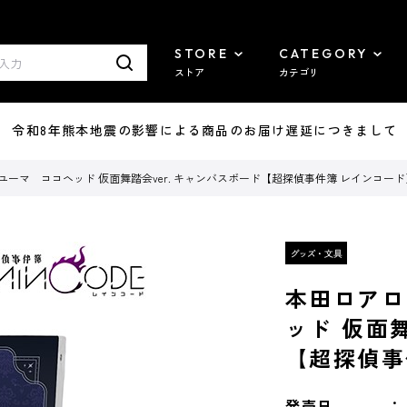
STORE
CATEGORY
ストア
カテゴリ
7/29 令和8年熊本地震の影響による商品のお届け遅延につきまして
ユーマ ココヘッド 仮面舞踏会ver. キャンバスボード【超探偵事件簿 レインコード
本田ロアロ
ッド 仮面舞
【超探偵事
発売日