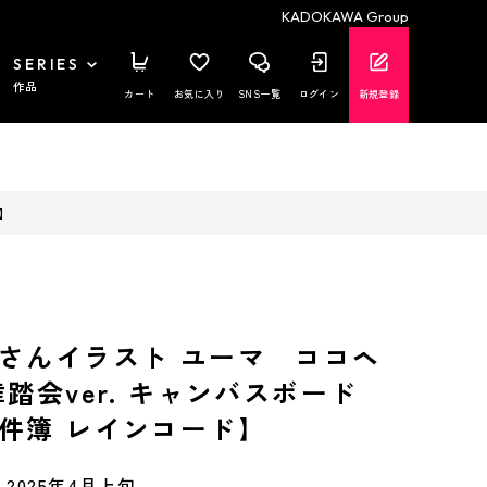
KADOKAWA Group
SERIES
作品
カート
お気に入り
SNS一覧
ログイン
新規登録
】
さんイラスト ユーマ ココヘ
踏会ver. キャンバスボード
件簿 レインコード】
2025年4月上旬