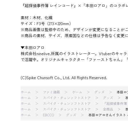
『超探偵事件簿 レインコード』×「本田ロアロ」のコラボレ
素材：木材、化繊
サイズ：F3号（273×220mm）
※商品画像は監修中のため、デザインが変更になることが
※商品の素材、サイズ、原産国などの仕様は予告なく変更
▼本田ロアロ
株式会社ninelive.所属のイラストレーター。Vtub
で活躍中。オリジナルキャラクター「ファーストちゃん」
(C)Spike Chunsoft Co., Ltd. All Rights Reserved.
ホーム
ファミ通販
ゲーム
グッズ
本田ロ
ホーム
スパイク・チュンソフトストア
グッズ
ホーム
スパイク・チュンソフトストア
『超探偵事件簿
ホーム
スパイク・チュンソフトストア
全商品
ホーム
EBCCO
グッズ
本田ロアロさんイラスト 