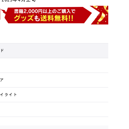
ド
ア
イライト