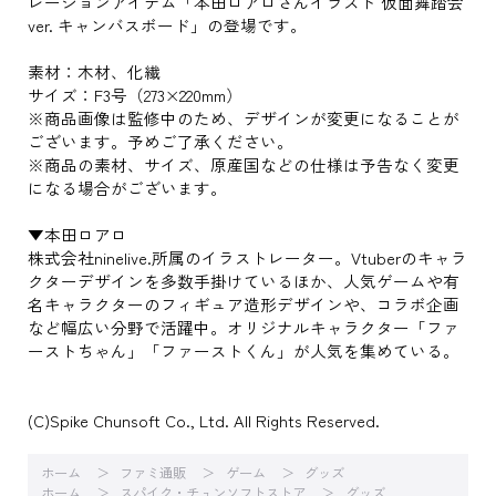
レーションアイテム「本田ロアロさんイラスト 仮面舞踏会
ver. キャンバスボード」の登場です。
素材：木材、化繊
サイズ：F3号（273×220mm）
※商品画像は監修中のため、デザインが変更になることが
ございます。予めご了承ください。
※商品の素材、サイズ、原産国などの仕様は予告なく変更
になる場合がございます。
▼本田ロアロ
株式会社ninelive.所属のイラストレーター。Vtuberのキャラ
クターデザインを多数手掛けているほか、人気ゲームや有
名キャラクターのフィギュア造形デザインや、コラボ企画
など幅広い分野で活躍中。オリジナルキャラクター「ファ
ーストちゃん」「ファーストくん」が人気を集めている。
(C)Spike Chunsoft Co., Ltd. All Rights Reserved.
ホーム
ファミ通販
ゲーム
グッズ
ホーム
スパイク・チュンソフトストア
グッズ