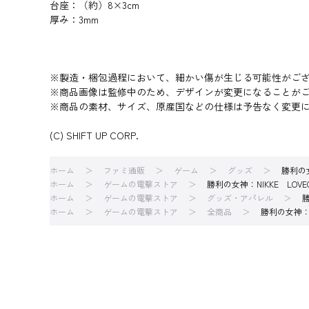
台座：（約）8×3cm
厚み：3mm
※製造・梱包過程において、細かい傷が生じる可能性がご
※商品画像は監修中のため、デザインが変更になることが
※商品の素材、サイズ、原産国などの仕様は予告なく変更
(C) SHIFT UP CORP.
ホーム
ファミ通販
ゲーム
グッズ
勝利の女
ホーム
ゲームの電撃ストア
勝利の女神：NIKKE LO
ホーム
ゲームの電撃ストア
グッズ・アパレル
勝
ホーム
ゲームの電撃ストア
全商品
勝利の女神：N