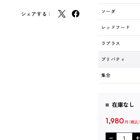
ソーダ
シェアする：
レッドフード
ラプラス
プリバティ
集合
在庫なし
1,980
円