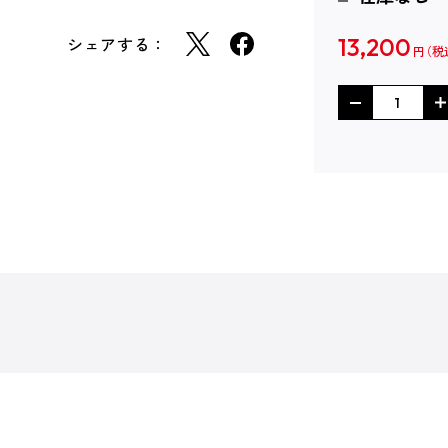
シェアする：
13,200
円