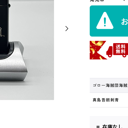
ゴロー海賊団海賊
真島吾朗刺青
在庫なし