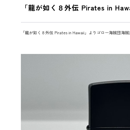
「龍が如く８外伝 Pirates in 
「龍が如く８外伝 Pirates in Hawaii」よりゴロー海賊団海