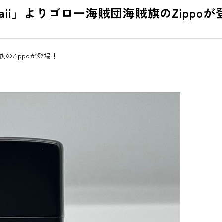
Hawaii」よりゴロー海賊団海賊旗のZippo
賊旗のZippoが登場！