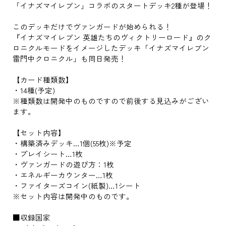
「イナズマイレブン」コラボのスタートデッキ2種が登場！
このデッキだけでヴァンガードが始められる！
『イナズマイレブン 英雄たちのヴィクトリーロード』のク
ロニクルモードをイメージしたデッキ「イナズマイレブン
雷門中クロニクル」も同日発売！
【カード種類数】
・14種(予定)
※種類数は開発中のものですので前後する見込みがござい
ます。
【セット内容】
・構築済みデッキ…1個(55枚)※予定
・プレイシート…1枚
・ヴァンガードの遊び方：1枚
・エネルギーカウンター…1枚
・ファイターズコイン(紙製)…1シート
※セット内容は開発中のものです。
■収録国家