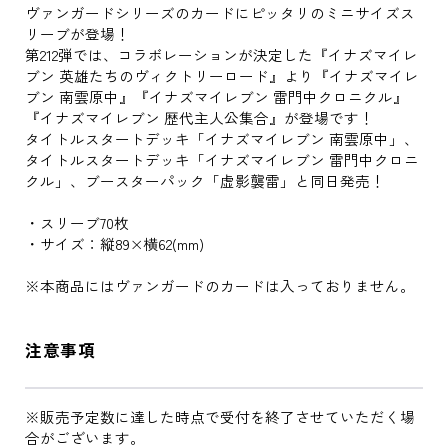
ヴァンガードシリーズのカードにピッタリのミニサイズス
リーブが登場！
第212弾では、コラボレーションが決定した『イナズマイレ
ブン 英雄たちのヴィクトリーロード』より『イナズマイレ
ブン 南雲原中』『イナズマイレブン 雷門中クロニクル』
『イナズマイレブン 歴代主人公集合』が登場です！
タイトルスタートデッキ「イナズマイレブン 南雲原中」、
タイトルスタートデッキ「イナズマイレブン 雷門中クロニ
クル」、ブースターパック「虚影襲雷」と同日発売！
・スリーブ70枚
・サイズ：縦89×横62(mm)
※本商品にはヴァンガードのカードは入っておりません。
注意事項
※販売予定数に達した時点で受付を終了させていただく場
合がございます。