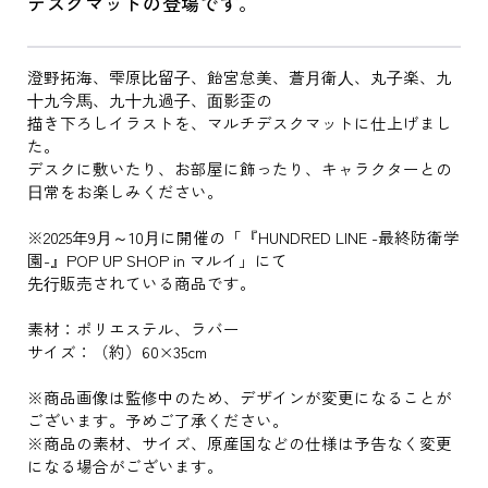
デスクマットの登場です。
澄野拓海、雫原⽐留⼦、飴宮怠美、蒼⽉衛⼈、丸⼦楽、九
⼗九今⾺、九⼗九過⼦、⾯影歪の
描き下ろしイラストを、マルチデスクマットに仕上げまし
た。
デスクに敷いたり、お部屋に飾ったり、キャラクターとの
⽇常をお楽しみください。
※2025年9⽉～10⽉に開催の「『HUNDRED LINE -最終防衛学
園-』POP UP SHOP in マルイ」にて
先⾏販売されている商品です。
素材：ポリエステル、ラバー
サイズ：（約）60×35cm
※商品画像は監修中のため、デザインが変更になることが
ございます。予めご了承ください。
※商品の素材、サイズ、原産国などの仕様は予告なく変更
になる場合がございます。