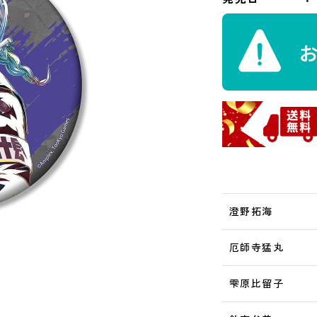
澄野拓海
厄師寺猛丸
雫原比留子