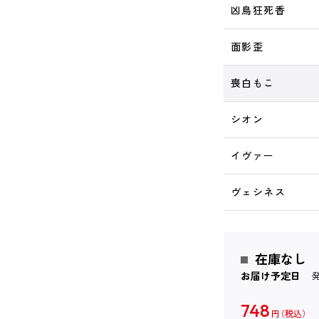
凶鳥狂死香
面影歪
喪白もこ
シオン
イヴァー
ヴェシネス
在庫なし
お届け予定日
748
円