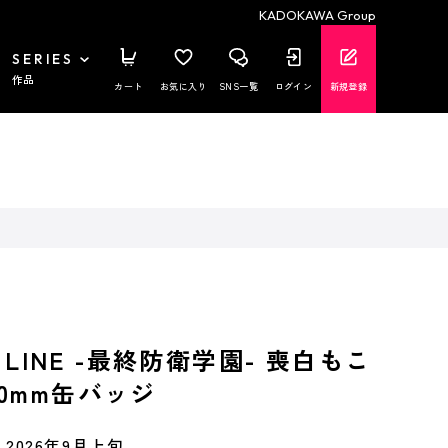
KADOKAWA Group
SERIES
作品
カート
お気に入り
SNS一覧
ログイン
新規登録
D LINE -最終防衛学園- 喪白もこ
 100mm缶バッジ
2026年9月上旬