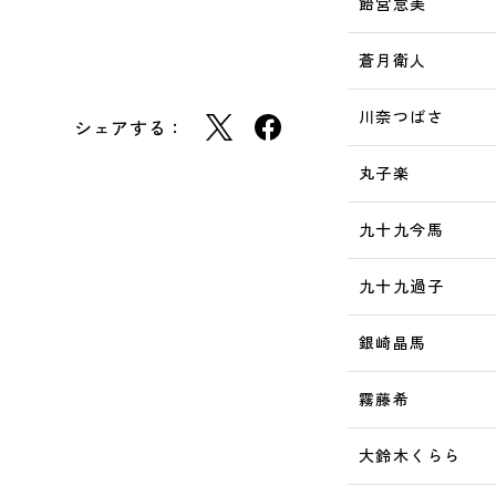
飴宮怠美
蒼月衛人
川奈つばさ
シェアする：
丸子楽
九十九今馬
九十九過子
銀崎晶馬
霧藤希
大鈴木くらら