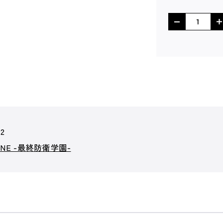
12
LINE -最終防衛学園-