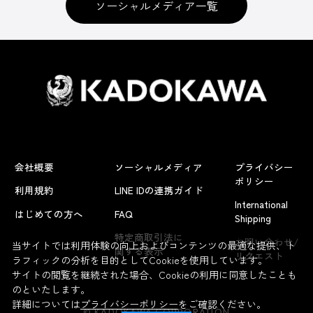
ソーシャルメディア一覧
会社概要
ソーシャルメディア
プライバシー
ポリシー
利用規約
LINE IDの連携ガイド
International
はじめての方へ
FAQ
Shipping
よくあるお問い合わせ
特定商取引法に
お問い合わせ/
当サイトでは利用体験の向上およびコンテンツの最適な提供、ト
関する表示
リクエスト
ラフィックの分析を目的としてCookieを使用しています。
サイトの閲覧を継続された場合、Cookieの利用に同意したことも
のといたします。
詳細については
プライバシーポリシー
をご確認ください。
© KADOKAWA CORPORATION