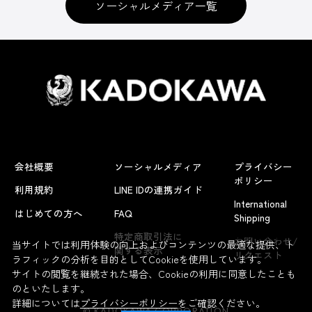
ソーシャルメディア一覧
会社概要
ソーシャルメディア
プライバシー
ポリシー
利用規約
LINE IDの連携ガイド
International
はじめての方へ
FAQ
Shipping
よくあるお問い合わせ
特定商取引法に
お問い合わせ/
当サイトでは利用体験の向上およびコンテンツの最適な提供、ト
関する表示
リクエスト
ラフィックの分析を目的としてCookieを使用しています。
サイトの閲覧を継続された場合、Cookieの利用に同意したことも
のといたします。
詳細については
プライバシーポリシー
をご確認ください。
© KADOKAWA CORPORATION