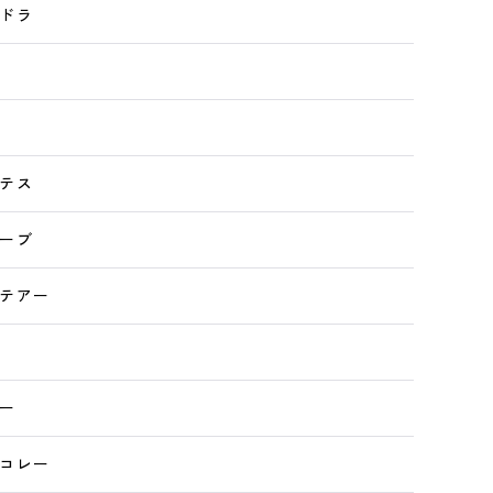
ドラ
テス
ーブ
テアー
ー
コレー