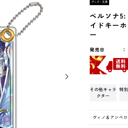
ペルソナ5: 
イドキーホ
ー
発売日
その他キャラ
特
クター
ヴィノ＆アンペロ