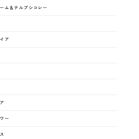
ーム＆テルプシコレー
イア
ア
ワー
ス