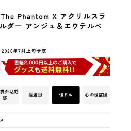
The Phantom X アクリルスラ
ルダー アンジュ＆エウテルペ
2026年7月上旬予定
別課外活動
怪盗団
怪ドル
心の怪盗団
部
ス