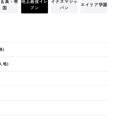
国＆真・帝
地上最強イレ
イナズマジャ
エイリア学園
国
ブン
パン
格)
人格)