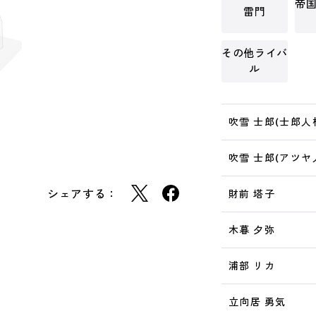
帝
雷門
その他ライバ
ル
吹雪 士郎(士郎人
吹雪 士郎(アツヤ
シェアする：
財前 塔子
木暮 夕弥
浦部 リカ
立向居 勇気