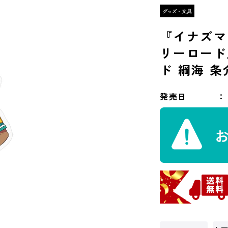
『イナズマ
リーロード
ド 綱海 条
発売日