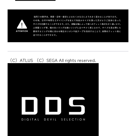
（C）ATLUS （C）SEGA All rights reserved.