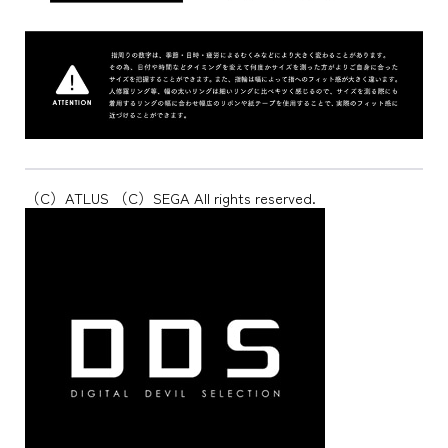
（C）ATLUS （C）SEGA All rights reserved.