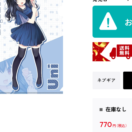
ネプギア
在庫なし
770
円