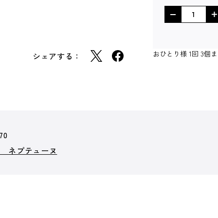
おひとり様 1回 3
シェアする：
70
ム ネプテューヌ