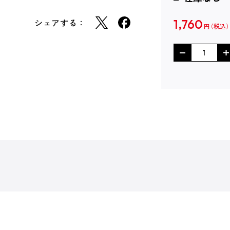
シェアする：
1,760
円